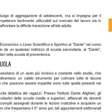
uogo di aggregazione di adolescenti, ma si impegna per il
petenze facilmente utilizzabili sul mercato del lavoro sia in
frontare la difficile transizione all'età adulta.
co Economico o Liceo Scientifico e Sportivo al "Dante" nel corso
gio da un qualsiasi indirizzo di scuola secondaria, al "Dante",
lari nella scuola di provenienza.
CUOLA
ecessitano di un aiuto più incisivo e costante nello studio, che
, diventano un valido strumento per colmare tutte le lacune
e che possono essere impartite sono tutte quelle presenti nei
ta didattica dei ragazzi. Presso l'Istituto Dante Alighieri, gli
scolastici delle scuole medie e superiori, affiancati da docenti
i compiti assegnati durante le lezioni mattutine e acquisire un
ro che frequentano il 5° anno poi, tali appuntamenti settimanali